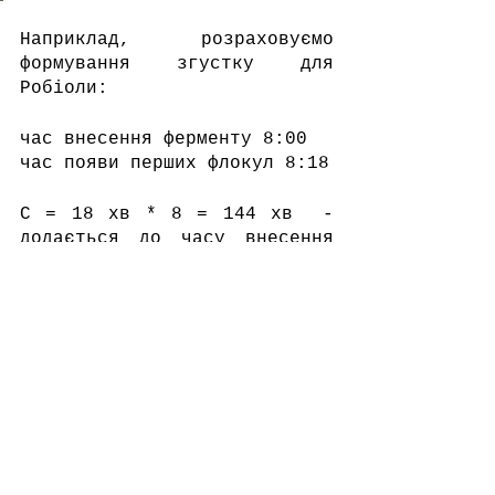
Наприклад, розраховуємо 
формування згустку для 
Робіоли:
час внесення ферменту 8:00
час появи перших флокул 8:18
С = 18 хв * 8 = 144 хв  - 
додається до часу внесення 
ферменту. 144 хвилини 
відраховуються 
від моменту 
внесення ферменту
.
закінчення формування 
згустку 10:24
Дана методика дасть вам 
великі можливості в 
експериментах на шляху до 