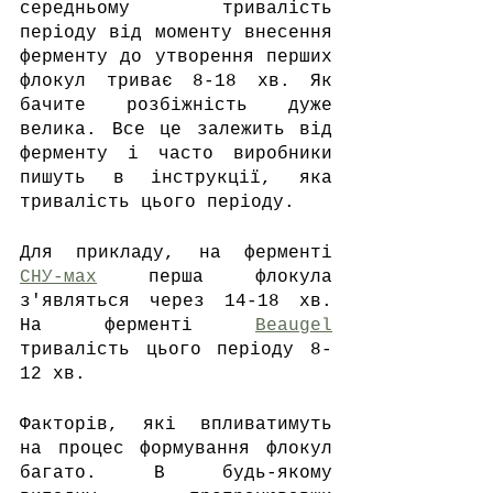
середньому тривалість 
періоду від моменту внесення  
ферменту до утворення перших 
флокул триває 8-18 хв. Як 
бачите розбіжність дуже 
велика. Все це залежить від 
ферменту і часто виробники 
пишуть в інструкції, яка 
тривалість цього періоду.
Для прикладу, на ферменті 
СНУ-мах
 перша флокула 
з'являться через 14-18 хв. 
На ферменті 
Beaugel
тривалість цього періоду 8-
12 хв.
Факторів, які впливатимуть 
на процес формування флокул 
багато. В будь-якому 