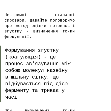
Нестримні і старанні 
сировари, давайте поговоримо 
про метод оцінки готовності 
згустку - визначення точки 
флокуляції.
Формування згустку 
(коагуляція) - це 
процес зв'язування між 
собою молекул казеїну 
в щільну сітку, що 
відбувається під дією 
ферменту та триває у 
часі
При визначенні точки 