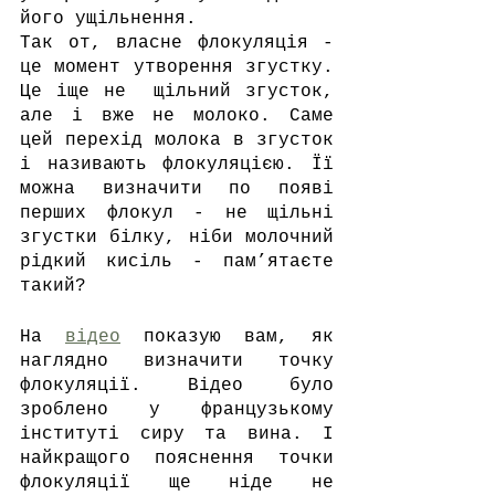
його ущільнення.
Так от, власне флокуляція - 
це момент утворення згустку. 
Це іще не  щільний згусток, 
але і вже не молоко. Саме 
цей перехід молока в згусток 
і називають флокуляцією. Її 
можна визначити по появі 
перших флокул - не щільні 
згустки білку, ніби молочний 
рідкий кисіль - пам’ятаєте 
такий?
На 
відео
 показую вам, як 
наглядно визначити точку 
флокуляції. Відео було 
зроблено у французькому 
інституті сиру та вина. І 
найкращого пояснення точки 
флокуляції ще ніде не 