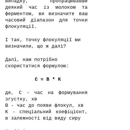
випадку, пропрацювавши 
деякий час із молоком та 
ферментом, ви визначите ваш 
часовий діапазон для точки 
флокуляції.
І так, точку флокуляції ми 
визначили, що ж далі?
Далі, нам потрібно  
скористатися формулою:
С = В * К
де, С - час на формування 
згустку, хв
В - час до появи флокул, хв
К - спеціальний коефіцієнт, 
в залежності від виду сиру