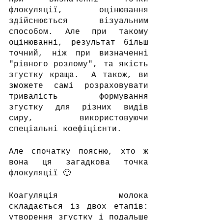
флокуляції, оцінювання 
здійснюється візуальним 
способом. Але при такому 
оцінюванні, результат більш 
точний, ніж при визначенні 
"рівного розлому", та якість 
згустку краща.  А також, ви 
зможете самі розраховувати 
тривалість формування 
згустку для різних видів 
сиру, використовуючи 
спеціальні коефіцієнти. 
Але спочатку поясню, хто ж 
вона ця загадкова точка 
флокуляції 🙂
Коагуляція молока 
складається із двох етапів: 
утворення згустку і подальше 