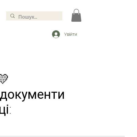
Увійти
💛
і документи
і: