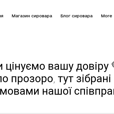
ня
Магазин сировара
Блог сировара
More
 цінуємо вашу довіру 
о прозоро, тут зібран
умовами нашої співпрац