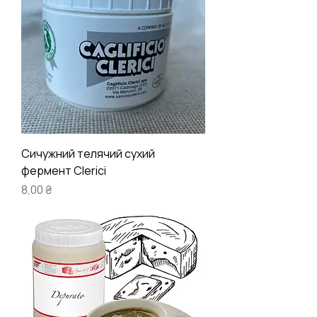
Сичужний телячий сухий
фермент Clerici
Ціна
8,00 ₴