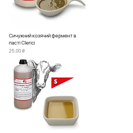
Сичужний козячий фермент в
пасті Clerici
Ціна
25,00 ₴