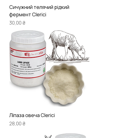
Сичужний телячий рідкий
фермент Clerici
Ціна
30,00 ₴
Ліпаза овеча Clerici
Ціна
28,00 ₴