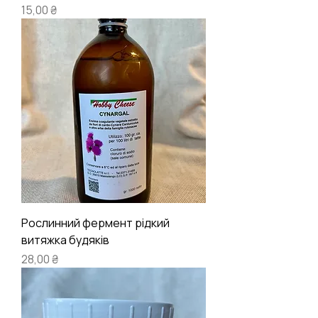
Ціна
15,00 ₴
Рослинний фермент рідкий
витяжка будяків
Ціна
28,00 ₴