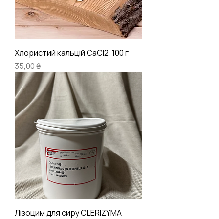
Хлористий кальцій CaCl2, 100 г
Ціна
35,00 ₴
Лізоцим для сиру CLERIZYMA