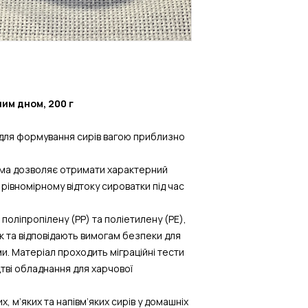
ним дном, 200 г
для формування сирів вагою приблизно
рма дозволяє отримати характерний
 рівномірному відтоку сироватки під час
поліпропілену (PP) та поліетилену (PE),
вок та відповідають вимогам безпеки для
и. Матеріал проходить міграційні тести
тві обладнання для харчової
, м’яких та напівм’яких сирів у домашніх