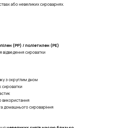
твах або невеликих сироварнях.
пілен (PP) / поліетилен (PE)
ля відведення сироватки
ку з округлим дном
к сироватки
астик
о використання
 та домашнього сироваріння
ння
невеликих сирів масою близько