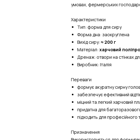
умовах, фермерських господарс
Характеристики
Тип: форма для сиру
Форма дна: заокруглена
Вихід сиру:
≈ 200 г
Матеріал:
харчовий поліпро
Дренаж: отвори на стінках д
Виробник: Італія
Переваги
формує акуратну сирну голов
забезпечує ефективний відті
міцний та легкий харчовий пл
придатна для багаторазовог
підходить для професійного
Призначення
Використовується для формува