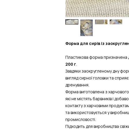
Форма для сирів із заокругле
Пластикова форма призначена 
200 г
.
Завдяки заокругленому дну фо
вигляд сирної головки та сприяє
дренування.
Форма виготовлена з харчового 
які не містять барвників і доба
контакту з харчовими продуктам
та використовується у виробниц
промисловості.
Підходить для виробництва свіжих