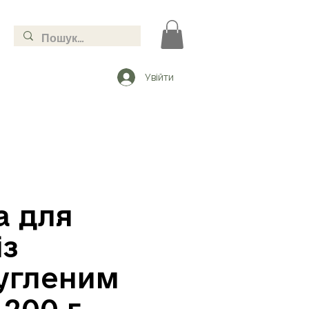
Увійти
 для
із
угленим
 200 г