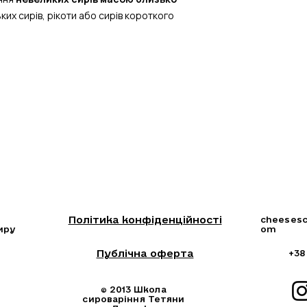
их сирів, рікоти або сирів короткого
Політика конфіденційності
cheesesc
иру
om
Публічна оферта
+38
2013 Школа
©
сироваріння Тетяни