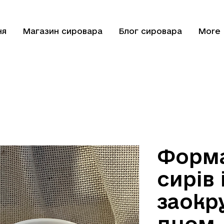
ня
Магазин сировара
Блог сировара
More
Форма
сирів 
заокр
дном,