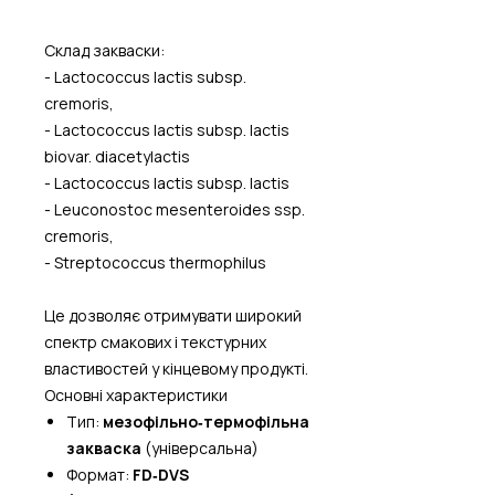
Склад закваски:
- Lactococcus lactis subsp.
cremoris,
- Lactococcus lactis subsp. lactis
biovar. diacetylactis
- Lactococcus lactis subsp. lactis
- Leuconostoc mesenteroides ssp.
cremoris,
- Streptococcus thermophilus
Це дозволяє отримувати широкий
спектр смакових і текстурних
властивостей у кінцевому продукті.
Основні характеристики
Тип:
мезофільно‑термофільна
закваска
(універсальна)
Формат:
FD‑DVS