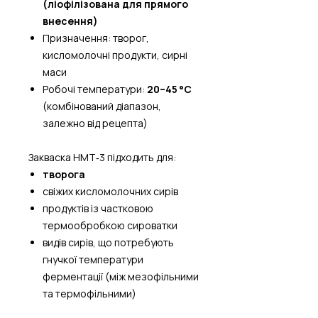
(ліофілізована для прямого
внесення)
Призначення: творог,
кисломолочні продукти, сирні
маси
Робочі температури:
20–45 °C
(комбінований діапазон,
залежно від рецепта)
Закваска HMT‑3 підходить для:
творога
свіжих кисломолочних сирів
продуктів із частковою
термообробкою сироватки
видів сирів, що потребують
гнучкої температури
ферментації (між мезофільними
та термофільними)