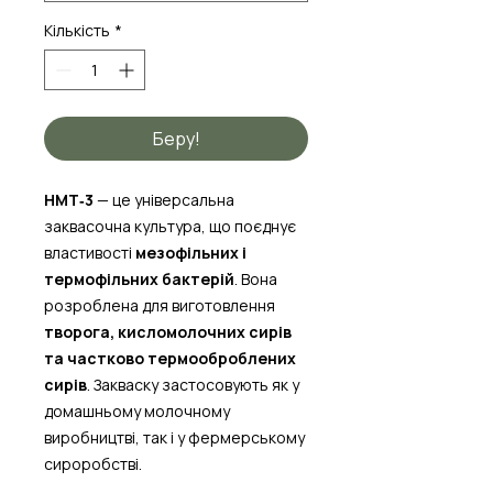
Кількість
*
Беру!
HMT‑3
— це універсальна
заквасочна культура, що поєднує
властивості
мезофільних і
термофільних бактерій
. Вона
розроблена для виготовлення
творога, кисломолочних сирів
та частково термооброблених
сирів
. Закваску застосовують як у
домашньому молочному
виробництві, так і у фермерському
сироробстві.