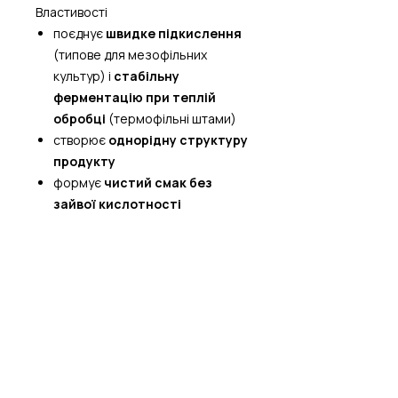
Властивості
поєднує
швидке підкислення
(типове для мезофільних
культур) і
стабільну
ферментацію при теплій
обробці
(термофільні штами)
створює
однорідну структуру
продукту
формує
чистий смак без
зайвої кислотності
Переваги
універсальність при роботі з
широким діапазоном
температур
спрощує технологію при
комбінованих процесах
ферментації
може використовуватися для