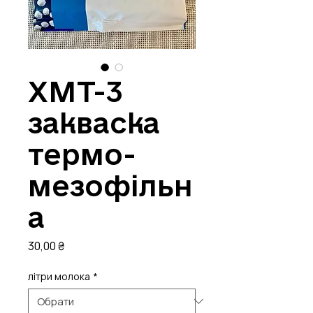
XMT-3
закваска
термо-
мезофільн
а
Ціна
30,00 ₴
літри молока
*