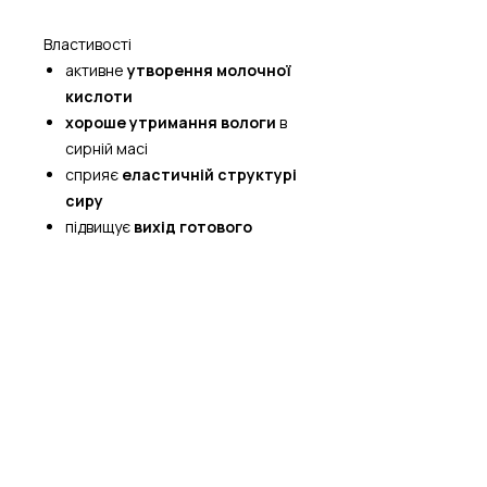
Властивості
активне
утворення молочної
кислоти
хороше утримання вологи
в
сирній масі
сприяє
еластичній структурі
сиру
підвищує
вихід готового
продукту
.
Норма внесення
Рекомендована доза внесення
0,032-0,034 л на 1л. (залежно
від рецепта).
Зберігання
температура:
близько −18 °C