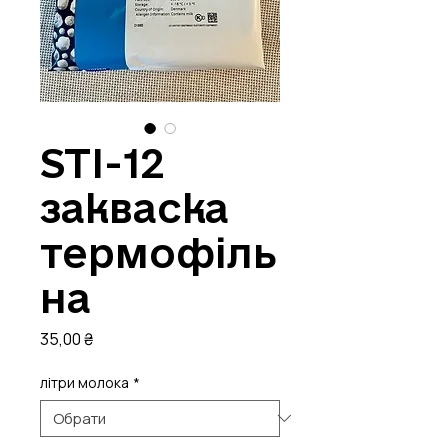
STI-12
закваска
термофіль
на
Ціна
35,00 ₴
літри молока
*