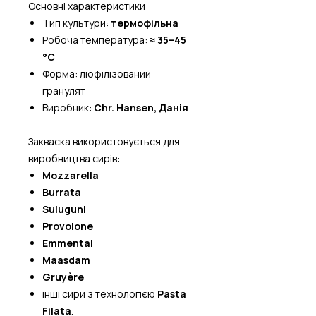
Основні характеристики
Тип культури:
термофільна
Робоча температура:
≈ 35–45
°C
Форма: ліофілізований
гранулят
Виробник:
Chr. Hansen, Данія
Закваска використовується для
виробництва сирів:
Mozzarella
Burrata
Suluguni
Provolone
Emmental
Maasdam
Gruyère
інші сири з технологією
Pasta
Filata
.