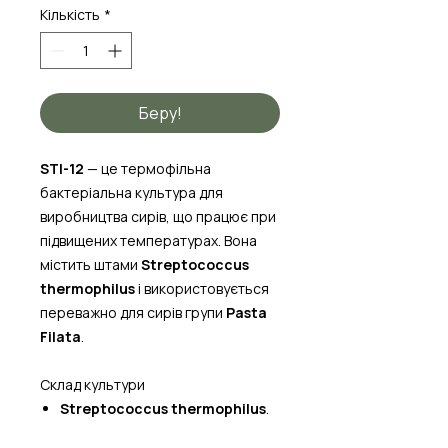
Кількість
*
Беру!
STI-12
— це термофільна
бактеріальна культура для
виробництва сирів, що працює при
підвищених температурах. Вона
містить штами
Streptococcus
thermophilus
і використовується
переважно для сирів групи
Pasta
Filata
.
Склад культури
Streptococcus thermophilus
.