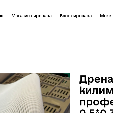
ня
Магазин сировара
Блог сировара
More
Дрен
кили
профе
0,5*0,