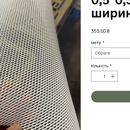
ширин
Ціна
355,00 ₴
метр
*
Обрати
Кількість
*