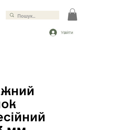
Увійти
ажний
мок
сійний
3 мм,