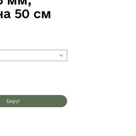
а 50 см
Беру!