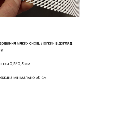
івання мяких сирів. Легкий в догляді,
в.
сітки 0,5*0,3 мм
довжина мінімально 50 см.