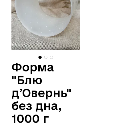
Форма
"Блю
дʼОвернь"
без дна,
1000 г