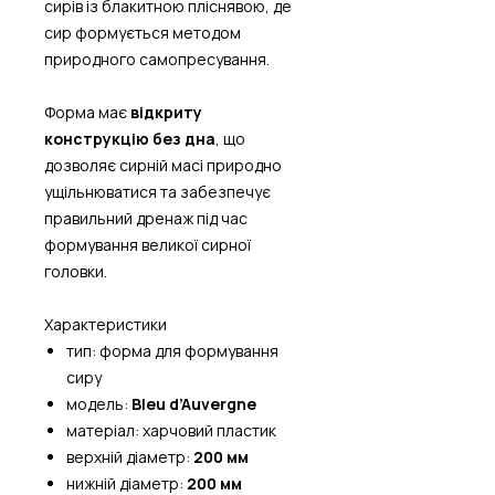
сирів із блакитною пліснявою, де
сир формується методом
природного самопресування.
Форма має
відкриту
конструкцію без дна
, що
дозволяє сирній масі природно
ущільнюватися та забезпечує
правильний дренаж під час
формування великої сирної
головки.
Характеристики
тип: форма для формування
сиру
модель:
Bleu d’Auvergne
матеріал: харчовий пластик
верхній діаметр:
200 мм
нижній діаметр:
200 мм