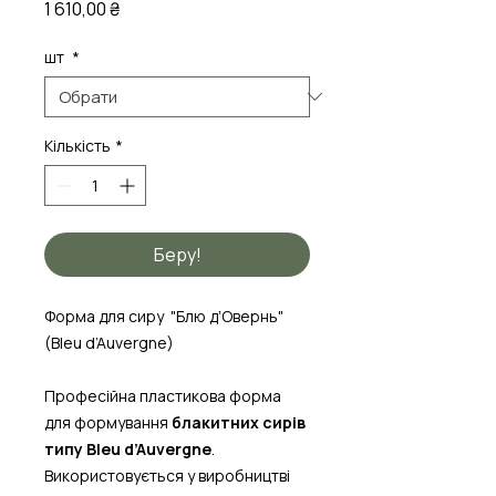
Ціна
1 610,00 ₴
шт
*
Кількість
*
Беру!
Форма для сиру "Блю дʼОвернь"
(Bleu d’Auvergne)
Професійна пластикова форма
для формування
блакитних сирів
типу Bleu d’Auvergne
.
Використовується у виробництві