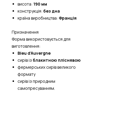
висота:
190 мм
конструкція:
без дна
країна виробництва:
Франція
Призначення
Форма використовується для
виготовлення:
Bleu d’Auvergne
сирів із
блакитною пліснявою
фермерських сирів великого
формату
сирів із природним
самопресуванням.
Особливості використання
висока форма дозволяє
формувати
великі сирні
головки
конструкція без дна