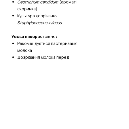
Geotrichum candidum
(аромат і
скоринка)
Культура дозрівання
Staphylococcus xylosus
Умови використання:
Рекомендується пастеризація
молока
Дозрівання молока перед
ферментом: 30 хв при 38 °C
Норма внесення:
Норма внесення 0,04 г на 1 л
молока. Допустиме відхилення
5%
Зберігання:
до 3 місяців при –18 °C
💡 Ідеально підходить для: