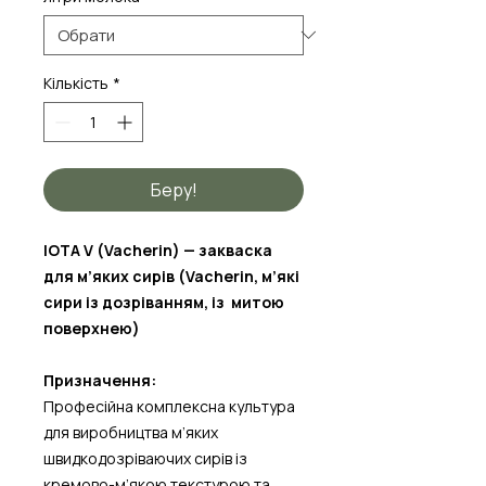
Кількість
*
Беру!
IOTA V (Vacherin) — закваска
для м’яких сирів (Vacherin, м’які
сири із дозріванням, із митою
поверхнею)
Призначення:
Професійна комплексна культура
для виробництва м’яких
швидкодозріваючих сирів із
кремово-м’якою текстурою та