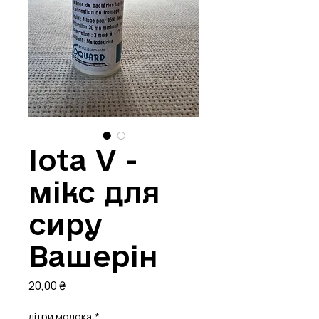
Iota V -
мікс для
сиру
Вашерін
Ціна
20,00 ₴
літри молока
*