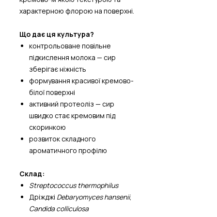
характерною флорою на поверхні.
Що дає ця культура?
контрольоване повільне
підкислення молока — сир
зберігає ніжність
формування красивої кремово-
білої поверхні
активний протеоліз — сир
швидко стає кремовим під
скоринкою
розвиток складного
ароматичного профілю
Склад:
Streptococcus thermophilus
Дріжджі
Debaryomyces hansenii
,
Candida colliculosa