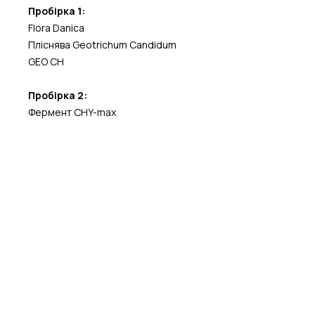
Пробірка 1:
Flora Danica
Пліснява Geotrichum Candidum
GEO CH
Пробірка 2:
Фермент CHY-max
Рекомендації по зберіганню:
- зберігати пробірку 1 в морозилці
при -18С до 3ьох місяців, пробірку
2 в холодільніку прі 4С до 3ьох
місяців
- перед використанням пробірку 1
рекомендується дістати із
морозилки за 30 хв.