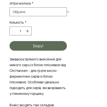
літри молока
*
Кількість
*
Беру!
Закваска прямого внесення для
мякого сиру із білою пліснявою від
Chr.Hansen - для групи кисло-
ферментних сирів із білою
пліснявою. Особливо ідеально
підходить для сирів, які визрівають
у глиняному горщику.
В мікс входять такі складові: