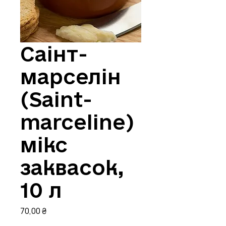
Саінт-
марселін
(Saint-
marceline)
мікс
заквасок,
10 л
Ціна
70,00 ₴