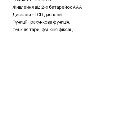
Живлення від 2-х батарейок AAA
Дисплей - LCD дисплей
Функції - рахункова функція,
функція тари, функція фіксації
показань.
Вибір одиниць вимірювання - грам
(g), унція (oz), тройська унція
(ozt), пеннівейт (dwt), карат (ct),
гран (gn)
Матеріал корпусу - пластик
Діаметр платформи - 50 мм
Габаритні розміри- 115х65х32 мм
Освітня платформа з культури та
технології сиру
ШКОЛА СИРОВАРІННЯ