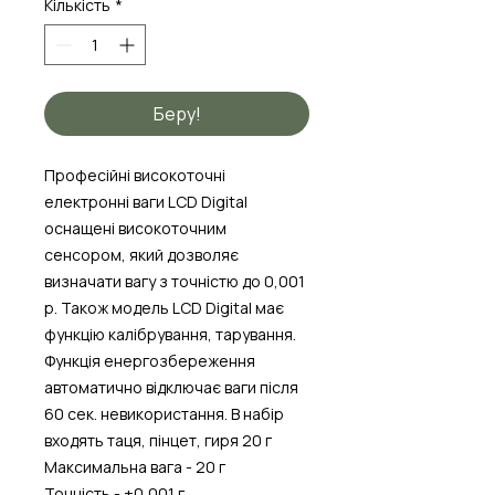
Кількість
*
Беру!
Професійні високоточні
електронні ваги LCD Digital
оснащені високоточним
сенсором, який дозволяє
визначати вагу з точністю до 0,001
р. Також модель LCD Digital має
функцію калібрування, тарування.
Функція енергозбереження
автоматично відключає ваги після
60 сек. невикористання. В набір
входять таця, пінцет, гиря 20 г
Максимальна вага - 20 г
Точність - ±0,001 г