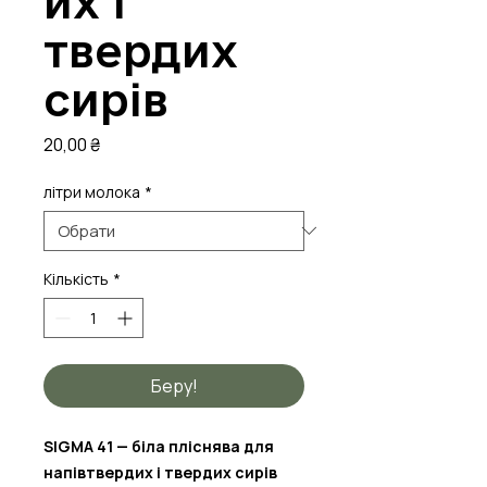
их і
твердих
сирів
Ціна
20,00 ₴
літри молока
*
Кількість
*
Беру!
SIGMA 41 — біла пліснява для
напівтвердих і твердих сирів