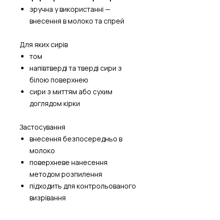
зручна у використанні —
внесення в молоко та спрей
Для яких сирів
том
напівтверді та тверді сири з
білою поверхнею
сири з миттям або сухим
доглядом кірки
Застосування
внесення безпосередньо в
молоко
поверхневе нанесення
методом розпилення
підходить для контрольованого
визрівання