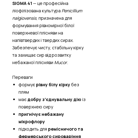
SIGMA 41
— це професійна
ліофілізована культура
Penicillium
nalgiovensis
, призначена для
формування рівномірної білої
поверхневої плісняви на
напівтвердих і твердих сирах.
Забезпечує чисту, стабільну кірку
та захищає сир від розвитку
небажаної плісняви
Mucor
.
Переваги
формує
рівну білу кірку
без
плям
має
добру зʼєднувальну дію
із
поверхнею сиру
пригнічує небажану
мікрофлору
підходить для
ремісничого та
фермерського сироваріння