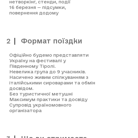
нетворкінг, стенди, події
16 березня — підсумки,
повернення додому
Формат поїздки
2
​Офіційно будемо представляти
Україну на фестивалі у
Південному Тіролі.
Невелика група до 9 учасників.
Насичено живим спілкуванням з
італійськими сироварами та обмін
досвідом.
Без туристичної метушні
Максимум практики та досвіду
Супровід україномовного
організатора