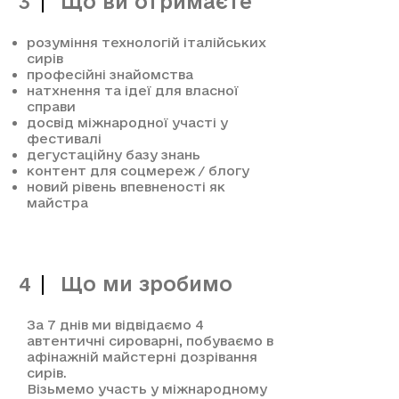
Що ви отримаєте
3
розуміння технологій італійських
сирів
професійні знайомства
натхнення та ідеї для власної
справи
досвід міжнародної участі у
фестивалі
дегустаційну базу знань
контент для соцмереж / блогу
новий рівень впевненості як
майстра
Що ми зробимо
4
За 7 днів ми
відвідаємо 4
автентичні сироварні,
побуваємо в
афінажній майстерні дозрівання
сирів.
В
ізьмемо участь у міжнародному