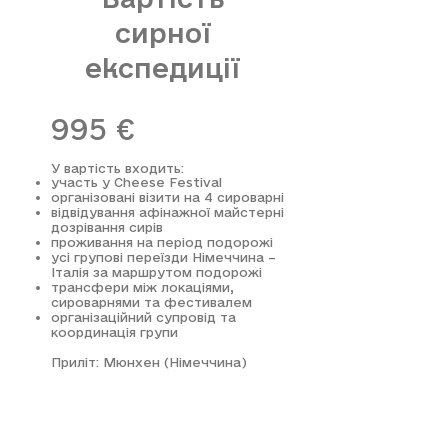
сирної
експедиції
995 €
У вартість входить:
участь у Cheese Festival
організовані візити на 4 сироварні
відвідування афінажної майстерні
дозрівання сирів
проживання на період подорожі
усі групові переїзди Німеччина –
Італія за маршрутом подорожі
трансфери між локаціями,
сироварнями та фестивалем
організаційний супровід та
координація групи
Приліт: Мюнхен (Німеччина)