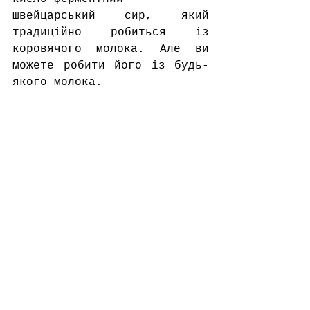
швейцарський сир, який 
традиційно робиться із 
коровячого молока. Але ви 
можете робити його із будь-
якого молока. 
В мікс входять такі 
складові:
Пробірка 1.
Закваска Flora Danica
Дріжджі Sigma 23
Пробірка 2.
Фермент сичужний Beaugel 5
Рекомендації по зберіганню: