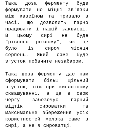
Така доза ферменту буде 
формувати не міцні звʼязки 
між казеїном та тривало в 
часі. Що дозволить гарно 
працювати і нашій заквасці. 
В цьому сирі не буде 
"рівного розлому", як це 
було із сиром місяця 
серпень. Який саме буде 
згусток побачите незабаром.
Така доза ферменту дає нам 
сформувати більш щільний 
згусток, ніж при кислотному 
сквашуванні, а це в свою 
чергу забезечує гарний 
відтік сироватки та 
максимальне збереження усіх 
користностей молока саме в 
сирі, а не в сироватці. 