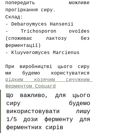
попередить можливе 
прогіркання сиру.  
Склад:
- Debaroymyces Hansenii
- Trichosporon ovoïdes 
(споживає лактозу без 
ферментації)
- Kluyveromyces Marcienus
При виробництві цього сиру 
ми будемо користуватися 
рідким козячим сичужним 
ферментом Coquard
Що важливо, для цього 
сиру будемо 
використовувати лишу 
1/5 дози ферменту для 
ферментних сирів