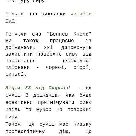
текстуру сиру. 
Більше про закваски 
читайте 
тут
.
Готуючи сир "Белпер Кноле" 
ми також працюємо із 
дріжджами, які допоможуть 
захистити поверхню сиру від 
наростання необхідної 
плісняви - чорної, сірої, 
синьої.
Sigma 23 від Coquard
  - 
ця 
суміш 3 дріжджів, яка буде 
ефективно пригнічувати синю 
цвіль та мукор на поверхні 
сиру.
Також, ця суміш має низьку 
протеолітичну дію, що 