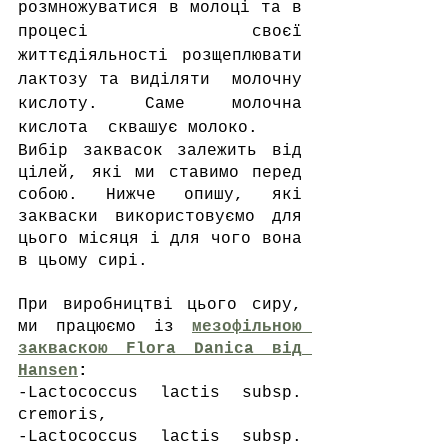
розмножуватися в молоці та в 
процесі своєї 
життєдіяльності розщеплювати 
лактозу та виділяти  молочну 
кислоту. Саме молочна 
кислота  сквашує молоко. 
Вибір заквасок залежить від 
цілей, які ми ставимо перед 
собою. Нижче опишу, які 
закваски використовуємо для 
цього місяця і для чого вона 
в цьому сирі.
При виробництві цього сиру, 
ми працюємо із 
мезофільною 
закваскою Flora Danica від 
Hansen
:
-Lactococcus lactis subsp. 
cremoris,
-Lactococcus lactis subsp. 