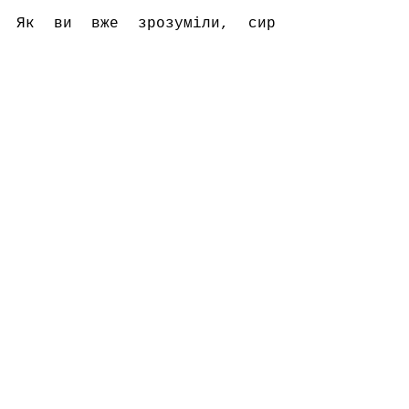
Як ви вже зрозуміли, сир 
"Белер Кноле" відноситься до 
великої групи сирів під 
назвою кисло-ферментні.
Сподіваюся, що інформація 
зрозуміла. Якщо є запитання 
- задавайте їх в коментарях.
Ваш сирний філософ Тетяна 
Дядечко